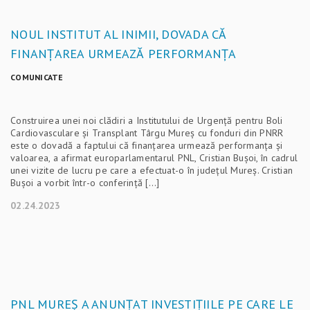
NOUL INSTITUT AL INIMII, DOVADA CĂ
FINANȚAREA URMEAZĂ PERFORMANȚA
COMUNICATE
Construirea unei noi clădiri a Institutului de Urgență pentru Boli
Cardiovasculare și Transplant Târgu Mureș cu fonduri din PNRR
este o dovadă a faptului că finanțarea urmează performanța și
valoarea, a afirmat europarlamentarul PNL, Cristian Bușoi, în cadrul
unei vizite de lucru pe care a efectuat-o în județul Mureș. Cristian
Bușoi a vorbit într-o conferință […]
02.24.2023
PNL MUREȘ A ANUNȚAT INVESTIȚIILE PE CARE LE